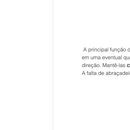
 A principal função da abraçadeira de feixe é manter o alinhamento das lâminas e  evitar , 
em uma eventual que
direção. Mantê-las
 
A falta de abraçade