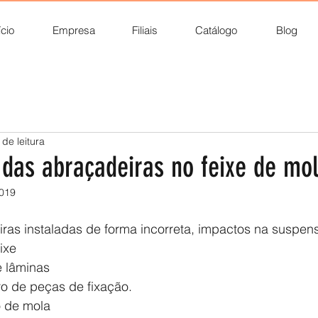
ício
Empresa
Filiais
Catálogo
Blog
 de leitura
 das abraçadeiras no feixe de mo
2019
ras instaladas de forma incorreta, impactos na suspen
eixe
e lâminas
o de peças de fixação.
 de mola