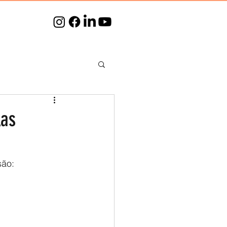
las
são: