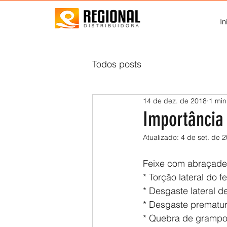
In
Todos posts
14 de dez. de 2018
1 min
Importância
Atualizado:
4 de set. de 
Feixe com abraçadei
* Torção lateral do f
* Desgaste lateral d
* Desgaste prematur
* Quebra de grampo